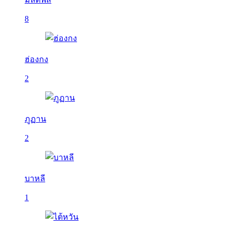
8
ฮ่องกง
2
ภูฏาน
2
บาหลี
1