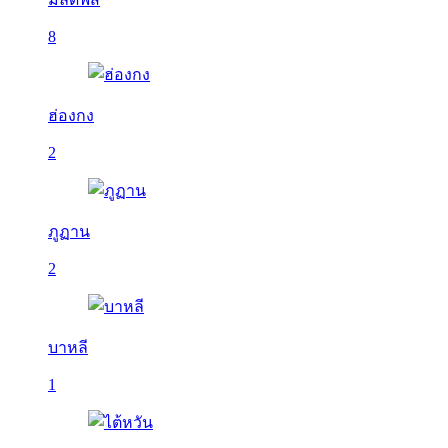
8
ฮ่องกง
2
ภูฏาน
2
บาหลี
1