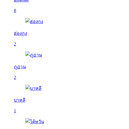
8
ฮ่องกง
2
ภูฏาน
2
บาหลี
1